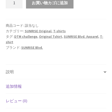
お買い物カゴに追加
Blvd.
オ
リ
ジ
商品コード:
該当なし
カテゴリー:
SUNRISE Original
,
T-shirts
ナ
タグ:
DTM challenge
,
Original Tshirt
,
SUNRISE Blvd. Apparel
,
T-
ル
shirt
Long
ブランド:
SUNRISE Blvd.
sleeve-
shirt
ブ
ラ
説明
ッ
ク
追加情報
個
レビュー (0)