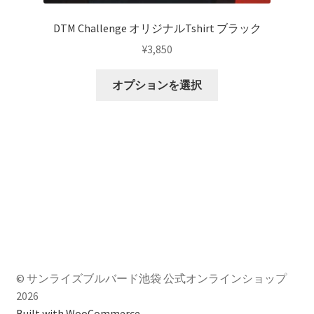
あ
す
り
DTM Challenge オリジナルTshirt ブラック
ま
¥
3,850
す。
オ
こ
オプションを選択
プ
の
シ
商
ョ
品
ン
に
は
は
商
複
品
数
ペ
の
ー
バ
ジ
リ
か
エ
© サンライズブルバード池袋 公式オンラインショップ
ら
ー
2026
選
シ
Built with WooCommerce
.