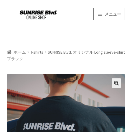
ナ
コ
メニュー
ビ
ン
ゲ
テ
ホーム
ー
ン
シ
ツ
Schnitzer Classic
ョ
へ
ホーム
T-shirts
SUNRISE Blvd. オリジナル Long sleeve-shirt
ン
ス
ブラック
お買い物カゴ
へ
キ
ス
ッ
プライバシーポリシー
キ
プ
ッ
プ
利用規約
支払い
特定商取引法に基づく表示