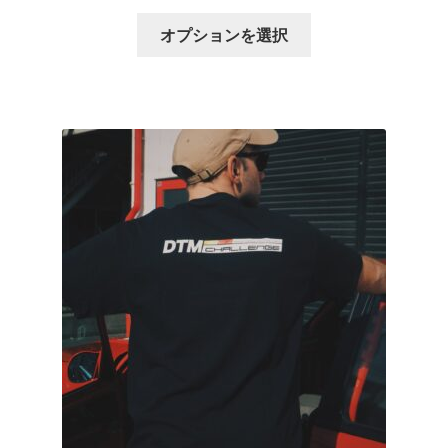
オ
こ
オプションを選択
プ
の
シ
商
ョ
品
ン
に
は
は
商
複
品
数
ペ
の
ー
バ
ジ
リ
か
エ
ら
ー
選
シ
択
ョ
で
ン
き
が
ま