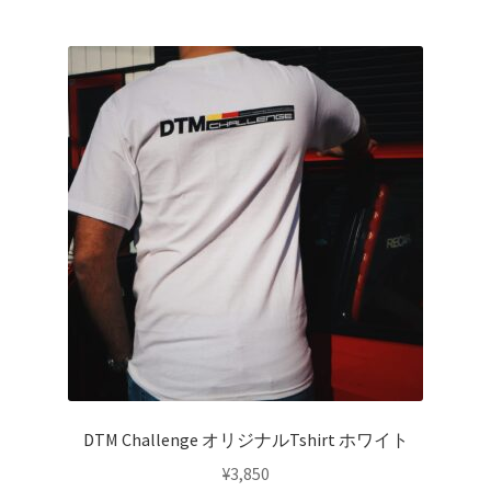
品
に
は
複
数
の
バ
リ
エ
ー
シ
ョ
ン
が
あ
り
DTM Challenge オリジナルTshirt ホワイト
ま
¥
3,850
す。