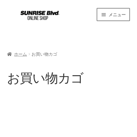
ナ
コ
メニュー
ビ
ン
ゲ
テ
ホーム
ー
ン
シ
ツ
Schnitzer Classic
ョ
へ
ホーム
お買い物カゴ
ン
ス
お買い物カゴ
へ
キ
ス
ッ
お買い物カゴ
プライバシーポリシー
キ
プ
ッ
プ
利用規約
支払い
特定商取引法に基づく表示