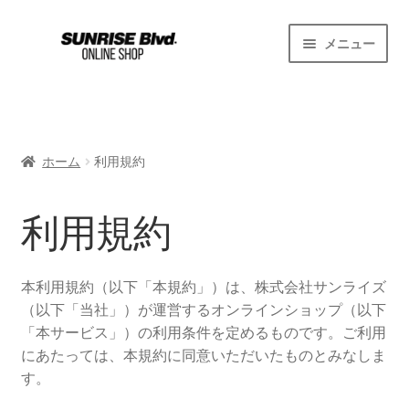
ナ
コ
メニュー
ビ
ン
ゲ
テ
ホーム
ー
ン
シ
ツ
Schnitzer Classic
ョ
へ
ホーム
利用規約
ン
ス
お買い物カゴ
へ
キ
ス
ッ
利用規約
プライバシーポリシー
キ
プ
ッ
プ
利用規約
本利用規約（以下「本規約」）は、株式会社サンライズ
（以下「当社」）が運営するオンラインショップ（以下
「本サービス」）の利用条件を定めるものです。ご利用
支払い
にあたっては、本規約に同意いただいたものとみなしま
す。
特定商取引法に基づく表示