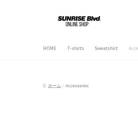
ナ
コ
ビ
ン
ゲ
テ
ー
ン
シ
ツ
HOME
T-shirts
Sweatshirt
Acce
ョ
へ
ン
ス
ホーム
Schnitzer Classic
お買い物カゴ
プラ
へ
キ
ス
ッ
配送ポリシー
キ
プ
ホーム
Accessories
ッ
プ