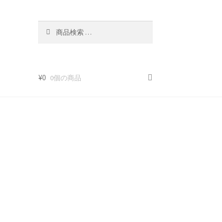
検
検
索
索
対
象:
¥
0
0個の商品